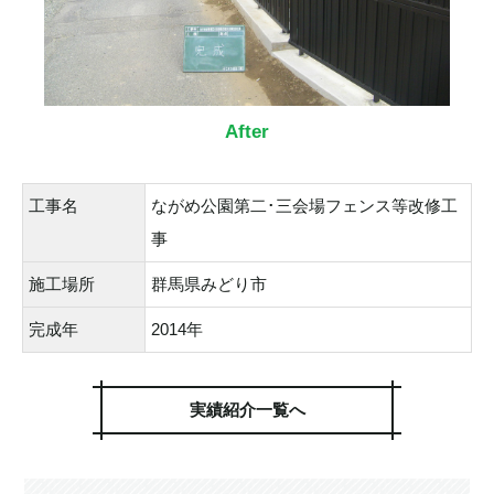
After
工事名
ながめ公園第二･三会場フェンス等改修工
事
施工場所
群馬県みどり市
完成年
2014年
実績紹介一覧へ